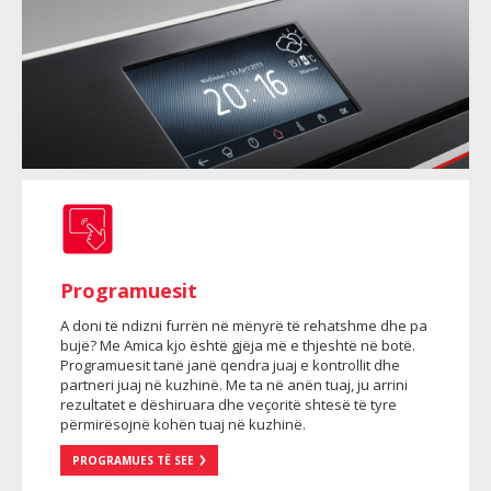
Programuesit
A doni të ndizni furrën në mënyrë të rehatshme dhe pa
bujë? Me Amica kjo është gjëja më e thjeshtë në botë.
Programuesit tanë janë qendra juaj e kontrollit dhe
partneri juaj në kuzhinë. Me ta në anën tuaj, ju arrini
rezultatet e dëshiruara dhe veçoritë shtesë të tyre
përmirësojnë kohën tuaj në kuzhinë.
PROGRAMUES TË SEE