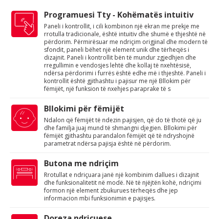
Programuesi Tty - Kohëmatës intuitiv
Paneli i kontrollit, i cili kombinon një ekran me prekje me
rrotulla tradicionale, është intuitiv dhe shumë e thjeshtë në
përdorim. Përmirësuar me ndriçim origjinal dhe modern të
sfondit, paneli bëhet një element unik dhe tërheqës i
dizajnit. Paneli i kontrollit bën të mundur zgjedhjen dhe
rregullimin e vendosjes lehtë dhe kollaj të nxehtësisë,
ndërsa përdorimi i furrës është edhe më i thjeshtë. Paneli i
kontrollit është gjithashtu i pajisur me një Bllokim për
fëmijët, një funksion të nxehjes paraprake të s
Bllokimi për fëmijët
Ndalon që fëmijët të ndezin pajisjen, që do të thotë që ju
dhe familja juaj mund të shmangni djegien. Bllokimi për
fëmijët gjithashtu parandalon fëmijët që të ndryshojnë
parametrat ndërsa pajisja është në përdorim.
Butona me ndriçim
Rrotullat e ndriçuara janë një kombinim dallues i dizajnit
dhe funksionalitetit në modë. Në të njëjtën kohë, ndriçimi
formon një element zbukurues tërheqës dhe jep
informacion mbi funksionimin e pajisjes.
Doreza ndriçuese