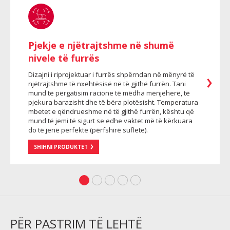
Pjekje e njëtrajtshme në shumë
nivele të furrës
Dizajni i riprojektuar i furrës shpërndan në mënyrë të
njëtrajtshme të nxehtësisë në të gjithë furrën. Tani
mund të përgatisim racione të mëdha menjëherë, të
pjekura barazisht dhe të bëra plotësisht. Temperatura
mbetet e qëndrueshme në të gjithë furrën, kështu që
mund të jemi të sigurt se edhe vaktet më të kërkuara
do të jenë perfekte (përfshirë sufletë).
SHIHNI PRODUKTET
PËR PASTRIM TË LEHTË