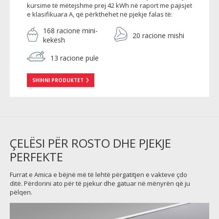
kursime të mëtejshme prej 42 kWh në raport me pajisjet
e klasifikuara A, që përkthehet në pjekje falas të:
168 racione mini-
20 racione mishi
kekësh
13 racione pule
SHIHNI PRODUKTET
ÇELËSI PËR ROSTO DHE PJEKJE
PERFEKTE
Furrat e Amica e bëjnë më të lehtë përgatitjen e vakteve çdo
ditë. Përdorini ato për të pjekur dhe gatuar në mënyrën që ju
pëlqen.