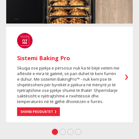
Sistemi Baking Pro
Skuqja ose pjekja e përsosur nuk ka të bëjë vetëm me
aftësitë e mira të gatimit, së pari duhet të keni furrën
e duhur. Me sistemin BakingPro™ - nuk keni pse të
shqetësoheni për byrekët e pjekura në mënyrë jo të
njëtrajtshme ose pjekje shumë të thatë! Shpërndarje
saktësisht e njëtrajtshme e nxehtësisë dhe
temperaturës në të gjithë dhomëzën e furrës.
SHIHNI PRODUKTET