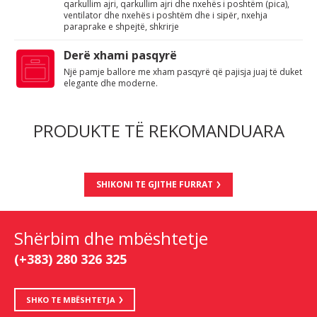
qarkullim ajri, qarkullim ajri dhe nxehës i poshtëm (pica),
ventilator dhe nxehës i poshtëm dhe i sipër, nxehja
paraprake e shpejtë, shkrirje
Derë xhami pasqyrë
Një pamje ballore me xham pasqyrë që pajisja juaj të duket
elegante dhe moderne.
PRODUKTE TË REKOMANDUARA
SHIKONI TE GJITHE FURRAT
Shërbim dhe mbështetje
(+383) 280 326 325
SHKO TE MBËSHTETJA