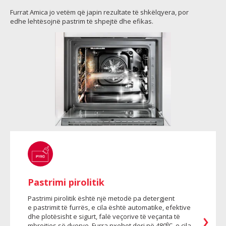
Furrat Amica jo vetëm që japin rezultate të shkëlqyera, por
edhe lehtësojnë pastrim të shpejtë dhe efikas.
Pastrimi pirolitik
Pastrimi pirolitik është një metodë pa detergjent
e pastrimit të furrës, e cila është automatike, efektive
dhe plotësisht e sigurt, falë veçorive të veçanta të
mbrojtjes së dyerve. Furra nxehet deri në 480⁰C, e cila