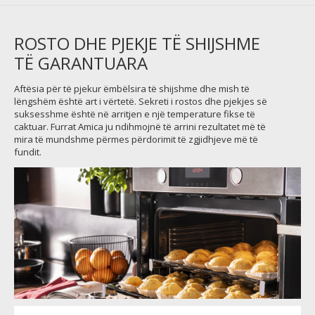
ROSTO DHE PJEKJE TË SHIJSHME
TË GARANTUARA
Aftësia për të pjekur ëmbëlsira të shijshme dhe mish të
lëngshëm është art i vërtetë. Sekreti i rostos dhe pjekjes së
suksesshme është në arritjen e një temperature fikse të
caktuar. Furrat Amica ju ndihmojnë të arrini rezultatet më të
mira të mundshme përmes përdorimit të zgjidhjeve më të
fundit.