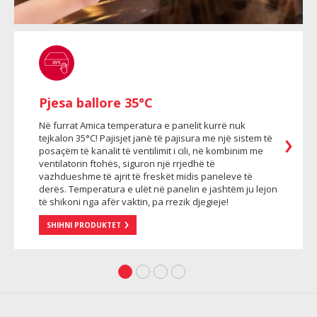
Pjesa ballore 35°C
Në furrat Amica temperatura e panelit kurrë nuk
tejkalon 35°C! Pajisjet janë të pajisura me një sistem të
posaçëm të kanalit të ventilimit i cili, në kombinim me
ventilatorin ftohës, siguron një rrjedhë të
vazhdueshme të ajrit të freskët midis paneleve të
derës. Temperatura e ulët në panelin e jashtëm ju lejon
të shikoni nga afër vaktin, pa rrezik djegieje!
SHIHNI PRODUKTET