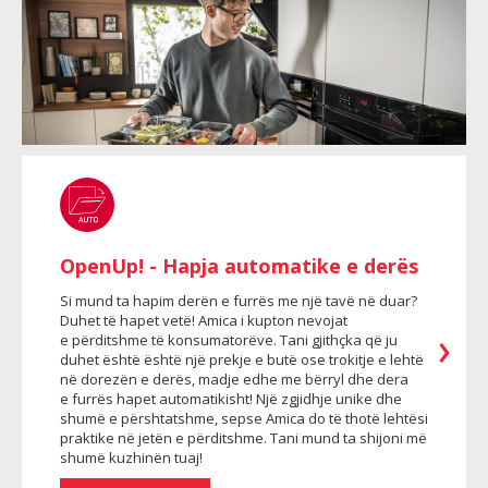
OpenUp! - Hapja automatike e derës
Si mund ta hapim derën e furrës me një tavë në duar?
Duhet të hapet vetë! Amica i kupton nevojat
e përditshme të konsumatorëve. Tani gjithçka që ju
duhet është është një prekje e butë ose trokitje e lehtë
në dorezën e derës, madje edhe me bërryl dhe dera
e furrës hapet automatikisht! Një zgjidhje unike dhe
shumë e përshtatshme, sepse Amica do të thotë lehtësi
praktike në jetën e përditshme. Tani mund ta shijoni më
shumë kuzhinën tuaj!