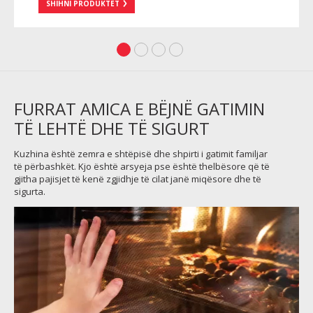
SHIHNI PRODUKTET
FURRAT AMICA E BËJNË GATIMIN
TË LEHTË DHE TË SIGURT
Kuzhina është zemra e shtëpisë dhe shpirti i gatimit familjar
të përbashkët. Kjo është arsyeja pse është thelbësore që të
gjitha pajisjet të kenë zgjidhje të cilat janë miqësore dhe të
sigurta.