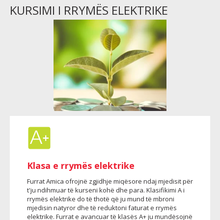
KURSIMI I RRYMËS ELEKTRIKE
Klasa e rrymës elektrike
Furrat Amica ofrojnë zgjidhje miqësore ndaj mjedisit për
t'ju ndihmuar të kurseni kohë dhe para. Klasifikimi A i
rrymës elektrike do të thotë që ju mund të mbroni
mjedisin natyror dhe të reduktoni faturat e rrymës
elektrike. Furrat e avancuar të klasës A+ ju mundësojnë