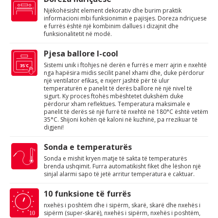
Njëkohësisht element dekorativ dhe burim praktik
informacioni mbi funksionimin e pajisjes. Doreza ndriçuese
e furrës është një kombinim dallues i dizajnit dhe
funksionalitetit në modë.
Pjesa ballore I-cool
Sistemi unik i ftohjes në derën e furrës e merr ajrin e nxehtë
nga hapësira midis secilit panel xhami dhe, duke përdorur
një ventilator efikas, e nxjerr jashtë për të ulur
temperaturën e panelit të derës ballore në një nivel të
sigurt. Ky proces ftohës mbështetet dukshëm duke
përdorur xham reflektues. Temperatura maksimale e
panelit të derës së një furrë të nxehtë në 180°C është vetëm
35°C. Shijoni kohën që kaloni në kuzhinë, pa rrezikuar të
digjeni!
Sonda e temperaturës
Sonda e mishit kryen matje të sakta të temperaturës
brenda ushqimit. Furra automatikisht fiket dhe lëshon një
sinjal alarmi sapo të jetë arritur temperatura e caktuar.
10 funksione të furrës
nxehës i poshtëm dhe i sipërm, skarë, skarë dhe nxehës i
sipërm (super-skarë), nxehës i sipërm, nxehës i poshtëm,