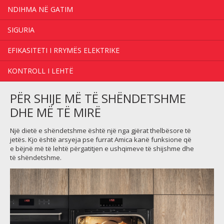
NDIHMA NË GATIM
SIGURIA
EFIKASITETI I RRYMËS ELEKTRIKE
KONTROLL I LEHTË
PËR SHIJE MË TË SHËNDETSHME
DHE MË TË MIRË
Një dietë e shëndetshme është një nga gjërat thelbësore të
jetës. Kjo është arsyeja pse furrat Amica kanë funksione që
e bëjnë më të lehtë përgatitjen e ushqimeve të shijshme dhe
të shëndetshme.