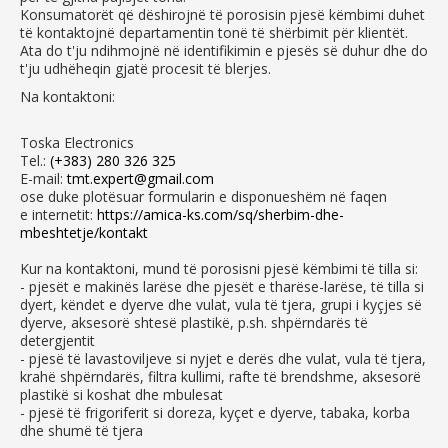
Konsumatorët që dëshirojnë të porosisin pjesë këmbimi duhet
të kontaktojnë departamentin tonë të shërbimit për klientët.
Ata do t'ju ndihmojnë në identifikimin e pjesës së duhur dhe do
t'ju udhëheqin gjatë procesit të blerjes.
Na kontaktoni:
Toska Electronics
Tel.:
(+383) 280 326 325
E-mail:
tmt.expert@gmail.com
ose duke plotësuar formularin e disponueshëm në faqen
e internetit:
https://amica-ks.com/sq/sherbim-dhe-
mbeshtetje/kontakt
Kur na kontaktoni, mund të porosisni pjesë këmbimi të tilla si:
- pjesët e makinës larëse dhe pjesët e tharëse-larëse, të tilla si
dyert, këndet e dyerve dhe vulat, vula të tjera, grupi i kyçjes së
dyerve, aksesorë shtesë plastikë, p.sh. shpërndarës të
detergjentit
- pjesë të lavastoviljeve si nyjet e derës dhe vulat, vula të tjera,
krahë shpërndarës, filtra kullimi, rafte të brendshme, aksesorë
plastikë si koshat dhe mbulesat
- pjesë të frigoriferit si doreza, kyçet e dyerve, tabaka, korba
dhe shumë të tjera