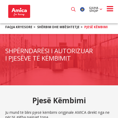
GJUHA
SHQIP
FAQJA KRYESORE
SHËRBIM DHE MBËSHTETJE
PJESË KËMBIMI
SHPËRNDARËSI I AUTORIZUAR
I PJESËVE TË KËMBIMIT
Pjesë Këmbimi
Ju mund të blini pjesë këmbimi origjinale AMICA direkt nga ne
për të gjitha pajisjet tona.