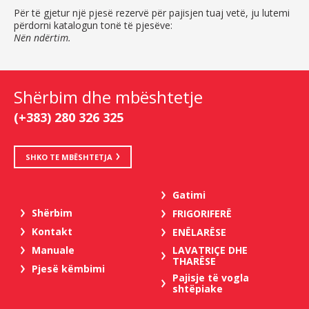
Për të gjetur një pjesë rezervë për pajisjen tuaj vetë, ju lutemi
përdorni katalogun tonë të pjesëve:
Nën ndërtim.
Shërbim dhe mbështetje
(+383) 280 326 325
SHKO TE MBËSHTETJA
Gatimi
Shërbim
FRIGORIFERË
Kontakt
ENËLARËSE
LAVATRIÇE DHE
Manuale
THARËSE
Pjesë këmbimi
Pajisje të vogla
shtëpiake