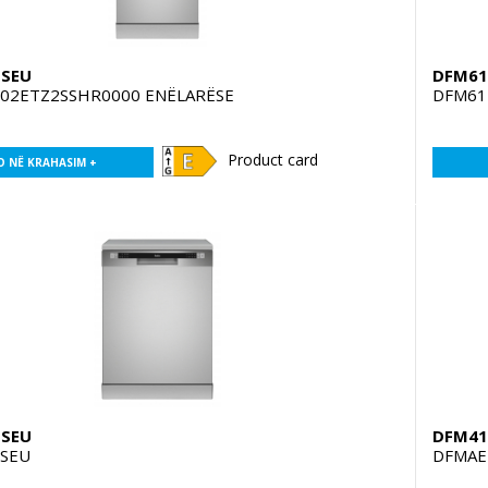
qSEU
DFM6
02ETZ2SSHR0000 ENËLARËSE
DFM61
Product card
O NË KRAHASIM +
qSEU
DFM41
SEU
DFMAE