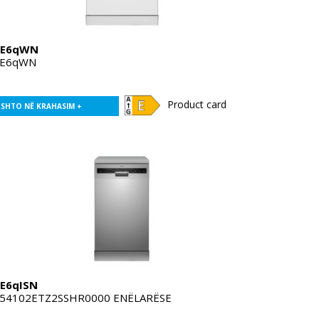
1E6qWN
E6qWN
Product card
SHTO NË KRAHASIM +
E6qISN
54102ETZ2SSHR0000 ENËLARËSE