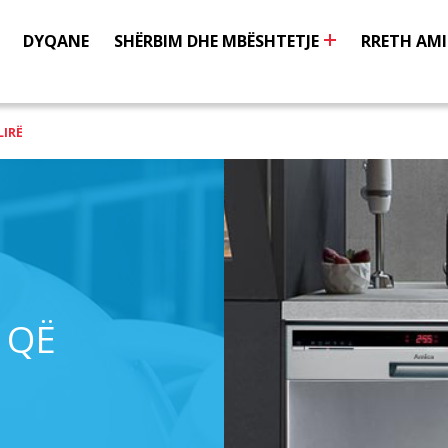
DYQANE
SHËRBIM DHE MBËSHTETJE
RRETH AM
LIRË
 QË