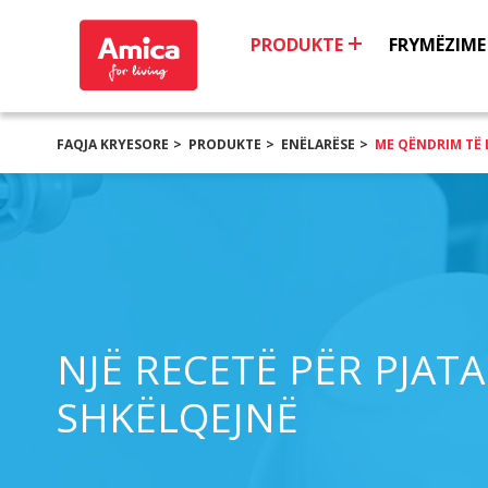
PRODUKTE
FRYMËZIME
FAQJA KRYESORE
PRODUKTE
ENËLARËSE
ME QËNDRIM TË 
NJË RECETË PËR PJATA
SHKËLQEJNË