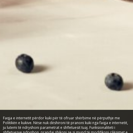
Faqja e internetit përdor kuki për të ofruar shërbime në përputhje me
Politikën e kukive. Nëse nuk dëshironi të pranoni kuki nga faqja e internetit,
ju lutemi të ndryshoni parametrat e shfletuesit tuaj. Funksionaliteti i
shfletuesve ndryshon, prandaj shikoni se si mund të modifikoni cilësimet e