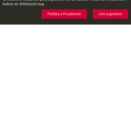
kukive në shfletuesin tuaj.
Politika e Privatësisë
Unë pajtohem
SMALL THINGS THAT MATTERS
Meet Amica kitchen appliances - the everyday kitchen helpers!
APARATET E KAFESË
FRITEZË ME AJËR
ÇAJNIKË
MIKSERË
MIKSERË ELEKTRIKË
GRILA
FSHESA ME KORRENT