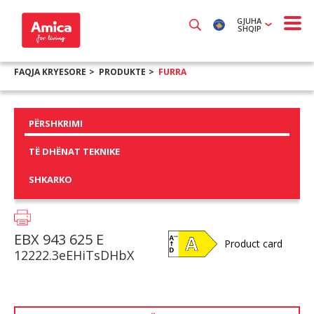
GJUHA
SHQIP
FAQJA KRYESORE
PRODUKTE
FURRA
PËRSHKRIMI
TË DHËNAT TEKNIKE
SHKARKO
EBX 943 625 E
Product card
12222.3eEHiTsDHbX