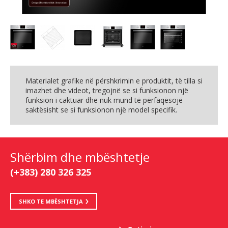
Materialet grafike në përshkrimin e produktit, të tilla si
imazhet dhe videot, tregojnë se si funksionon një
funksion i caktuar dhe nuk mund të përfaqësojë
saktësisht se si funksionon një model specifik.
Shërbim dhe mbështetje
(+383) 280 326 325
SHKO TE MBËSHTETJA