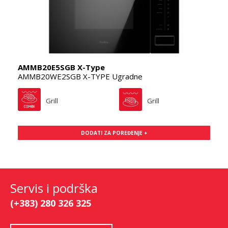
AMMB20E5SGB X-Type
AMMB20WE2SGB X-TYPE Ugradne
Grill
Grill
DODATI ZA POREĐENJE +
Servis i podrška
(+383) 280 326 325