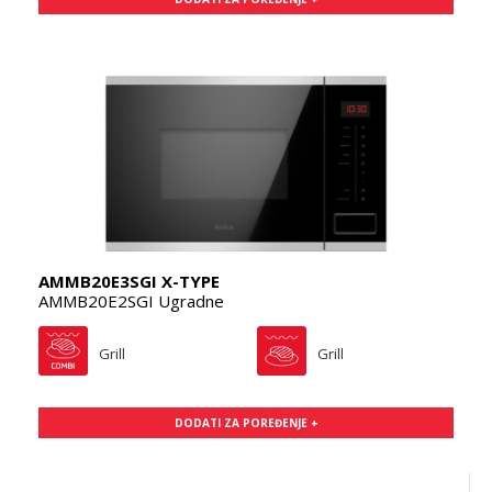
AMMB20E3SGI X-TYPE
AMMB20E2SGI Ugradne
Grill
Grill
DODATI ZA POREĐENJE +