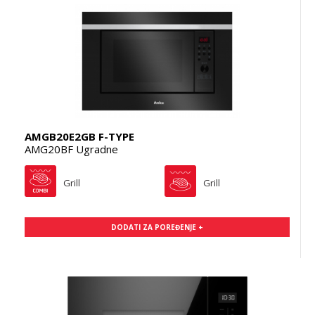
AMGB20E2GB F-TYPE
AMG20BF Ugradne
Grill
Grill
DODATI ZA POREĐENJE +