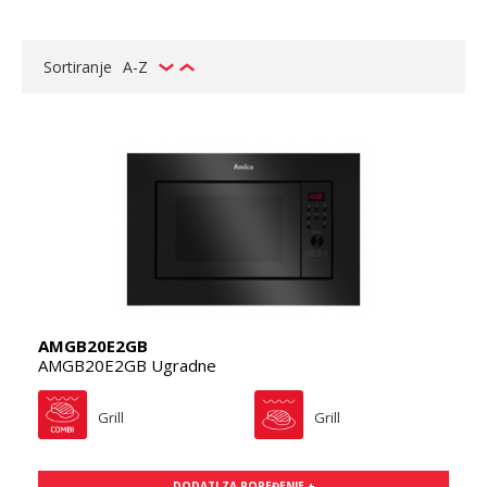
Sortiranje
A-Z
AMGB20E2GB
AMGB20E2GB Ugradne
Grill
Grill
DODATI ZA POREĐENJE +