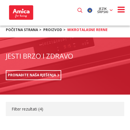
JEZIK
SRPSKI
POČETNA STRANA
PROIZVOD
MIKROTALASNE RERNE
JESTI BRZO I ZDRAVO
PRONAĐITE NAŠA RJEŠENJA
Filter rezultati (
4
)