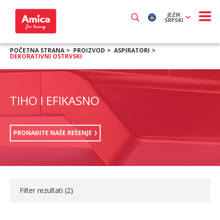
JEZIK
SRPSKI
POČETNA STRANA
PROIZVOD
ASPIRATORI
DEKORATIVNI OSTRVSKI
TIHO I EFIKASNO
PRONAĐITE NAŠE REŠENJE
Filter rezultati (
2
)