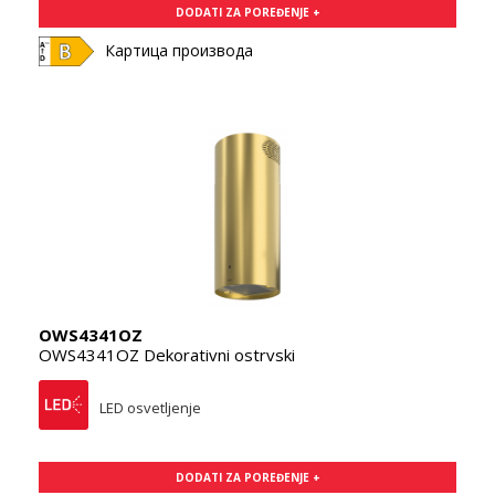
DODATI ZA POREĐENJE +
Картица производа
OWS4341OZ
OWS4341OZ Dekorativni ostrvski
LED osvetljenje
DODATI ZA POREĐENJE +