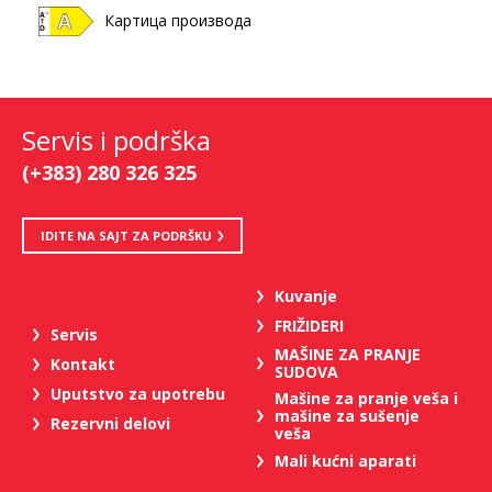
Картица производа
Servis i podrška
(+383) 280 326 325
IDITE NA SAJT ZA PODRŠKU
Kuvanje
FRIŽIDERI
Servis
MAŠINE ZA PRANJE
Kontakt
SUDOVA
Uputstvo za upotrebu
Mašine za pranje veša i
mašine za sušenje
Rezervni delovi
veša
Mali kućni aparati