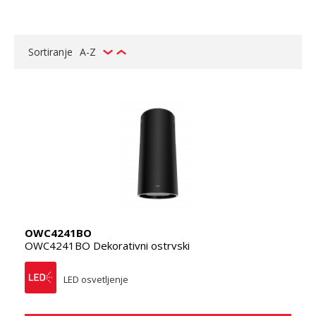
Sortiranje
A-Z
OWC4241BO
OWC4241BO Dekorativni ostrvski
LED osvetljenje