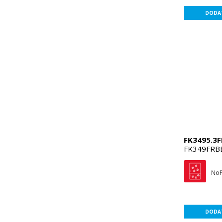
DODAT
FK3495.3F
FK349FRBE
NoF
DODAT