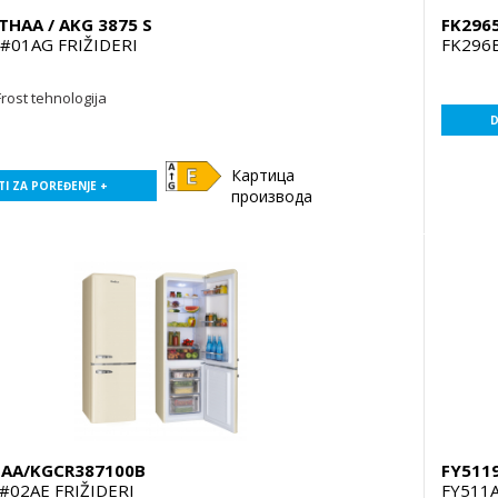
THAA / AKG 3875 S
FK296
#01AG FRIŽIDERI
FK296
rost tehnologija
D
Картица
I ZA POREĐENJE +
производа
GAA/KGCR387100B
FY5119
#02AE FRIŽIDERI
FY511