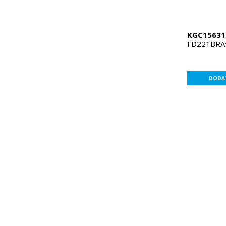
KGC15631
FD221BRA
DODAT