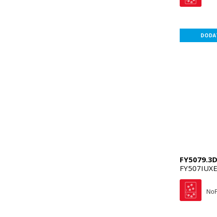
DODAT
FY5079.3D
FY507IUX
NoF