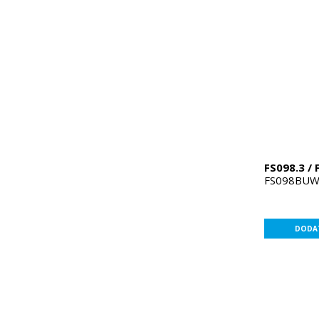
FS098.3 / 
FS098BUW
DODAT