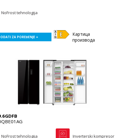
NoFrost tehnologija
Картица
ODATI ZA POREĐENJE +
производа
9.6GDFB
DQBE01AG
NoFrost tehnologija
Inverterski kompresor