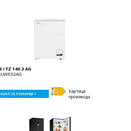
3 / FZ 140.3 AG
BUWE02AG
Картица
ODATI ZA POREĐENJE +
производа