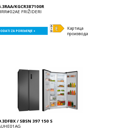
5.3RAA/KGCR387100R
BRR#02AE FRIŽIDERI
Картица
ODATI ZA POREĐENJE +
производа
.3DFBX / SBSN 397 150 S
AUHE01AG