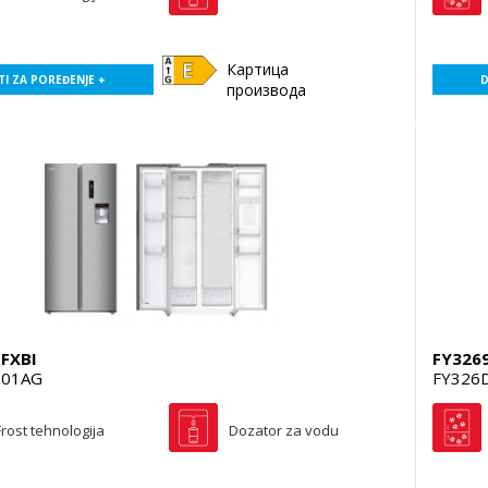
Картица
I ZA POREĐENJE +
D
производа
FXBI
FY3269
E01AG
FY326
rost tehnologija
Dozator za vodu