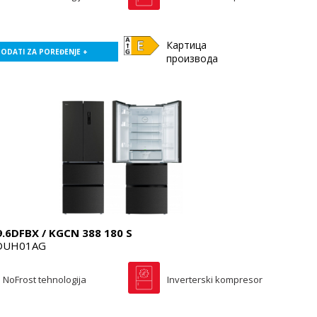
Картица
ODATI ZA POREĐENJE +
производа
.6DFBX / KGCN 388 180 S
DUH01AG
NoFrost tehnologija
Inverterski kompresor