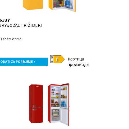
633Y
BRY#02AE FRIŽIDERI
FrostControl
Картица
ODATI ZA POREĐENJE +
производа