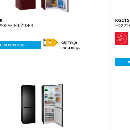
R
KGC15
#02AE FRIŽIDERI
FD221
Картица
I ZA POREĐENJE +
производа
D