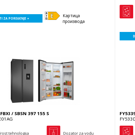
Картица
I ZA POREĐENJE +
производа
D
FBXI / SBSN 397 155 S
FY533
E01AG
FY533
rost tehnologija
Dozator za vodu