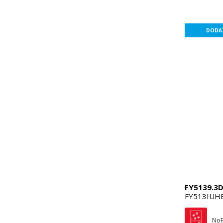
DODAT
FY5139.3D
FY513IUH
NoF