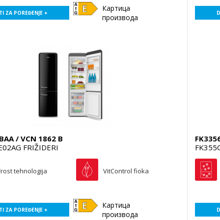
Картица
I ZA POREĐENJE +
D
производа
BAA / VCN 1862 B
FK335
02AG FRIŽIDERI
FK355
rost tehnologija
VitControl fioka
Картица
I ZA POREĐENJE +
D
производа