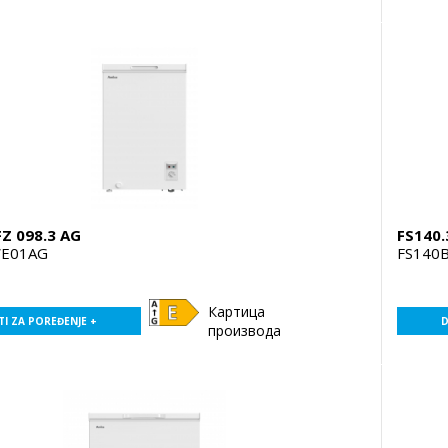
FZ 098.3 AG
FS140.
E01AG
FS140
Картица
I ZA POREĐENJE +
D
производа