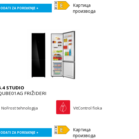
Картица
ODATI ZA POREĐENJE +
производа
6.4 STUDIO
QUBE01AG FRIŽIDERI
NoFrost tehnologija
VitControl fioka
Картица
ODATI ZA POREĐENJE +
производа