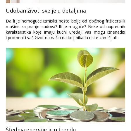
Udoban život: sve je u detaljima
Da li je nemoguće izmisliti nešto bolje od običnog frižidera ili
mašine za pranje sudova? Ili je moguće? Neke od naprednih
karakteristika koje imaju kućni uređaji vas mogu iznenaditi
i promeniti vaš život na način na koji nikada niste zamišljali.
Štednja energije je u trendu