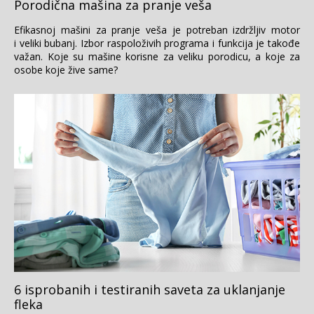
Porodična mašina za pranje veša
Efikasnoj mašini za pranje veša je potreban izdržljiv motor
i veliki bubanj. Izbor raspoloživih programa i funkcija je takođe
važan. Koje su mašine korisne za veliku porodicu, a koje za
osobe koje žive same?
6 isprobanih i testiranih saveta za uklanjanje
fleka