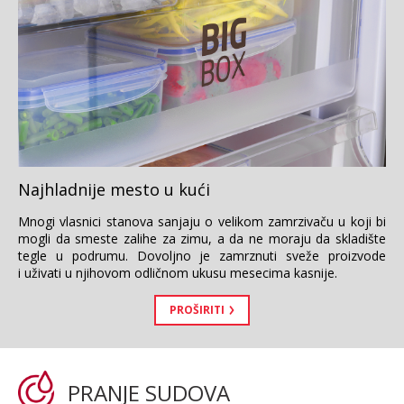
Najhladnije mesto u kući
Mnogi vlasnici stanova sanjaju o velikom zamrzivaču u koji bi
mogli da smeste zalihe za zimu, a da ne moraju da skladište
tegle u podrumu. Dovoljno je zamrznuti sveže proizvode
i uživati u njihovom odličnom ukusu mesecima kasnije.
PROŠIRITI
PRANJE SUDOVA