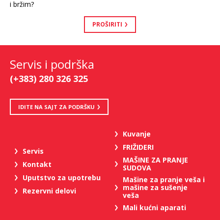
i bržim?
PROŠIRITI
Servis i podrška
(+383) 280 326 325
IDITE NA SAJT ZA PODRŠKU
Kuvanje
FRIŽIDERI
Servis
MAŠINE ZA PRANJE
Kontakt
SUDOVA
Uputstvo za upotrebu
Mašine za pranje veša i
mašine za sušenje
Rezervni delovi
veša
Mali kućni aparati