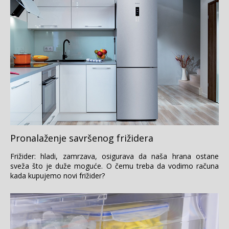
Pronalaženje savršenog frižidera
Frižider: hladi, zamrzava, osigurava da naša hrana ostane
sveža što je duže moguće. O čemu treba da vodimo računa
kada kupujemo novi frižider?