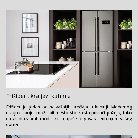
Frižideri: kraljevi kuhinje
Frižider je jedan od najvažnijih uređaja u kuhinji. Modernog
dizajna i boje, može biti nešto što zaista privlači pažnju, tako
da vredi izabrati model koji najviše odgovara enterijeru vašeg
doma.