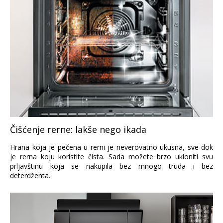
Čišćenje rerne: lakše nego ikada
Hrana koja je pečena u rerni je neverovatno ukusna, sve dok
je rerna koju koristite čista. Sada možete brzo ukloniti svu
prljavštinu koja se nakupila bez mnogo truda i bez
deterdženta.