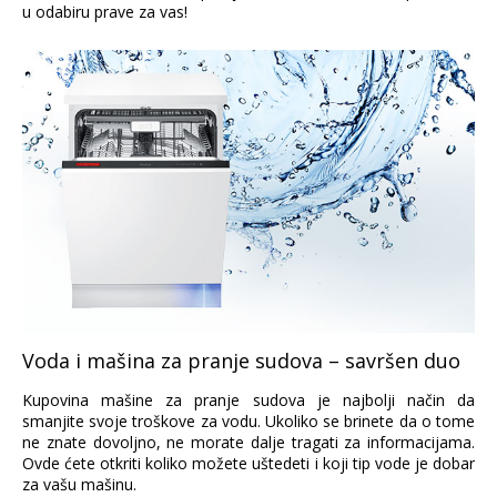
u odabiru prave za vas!
Voda i mašina za pranje sudova – savršen duo
Kupovina mašine za pranje sudova je najbolji način da
smanjite svoje troškove za vodu. Ukoliko se brinete da o tome
ne znate dovoljno, ne morate dalje tragati za informacijama.
Ovde ćete otkriti koliko možete uštedeti i koji tip vode je dobar
za vašu mašinu.