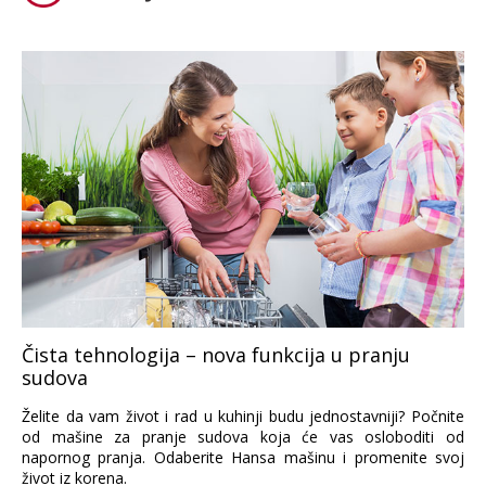
Čista tehnologija – nova funkcija u pranju
sudova
Želite da vam život i rad u kuhinji budu jednostavniji? Počnite
od mašine za pranje sudova koja će vas osloboditi od
napornog pranja. Odaberite Hansa mašinu i promenite svoj
život iz korena.