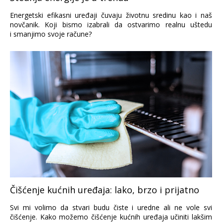
Energetski efikasni uređaji čuvaju životnu sredinu kao i naš
novčanik. Koji bismo izabrali da ostvarimo realnu uštedu
i smanjimo svoje račune?
Čišćenje kućnih uređaja: lako, brzo i prijatno
Svi mi volimo da stvari budu čiste i uredne ali ne vole svi
čišćenje. Kako možemo čišćenje kućnih uređaja učiniti lakšim