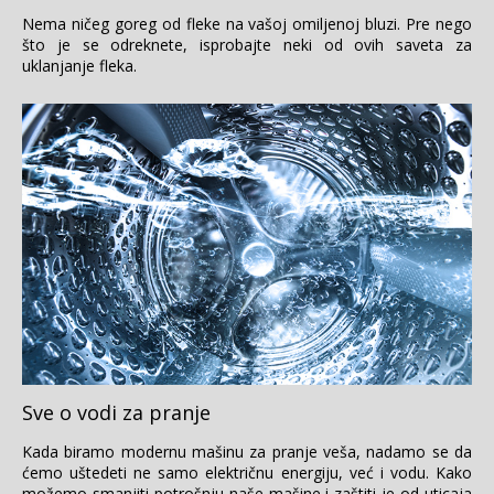
Nema ničeg goreg od fleke na vašoj omiljenoj bluzi. Pre nego
što je se odreknete, isprobajte neki od ovih saveta za
uklanjanje fleka.
Sve o vodi za pranje
Kada biramo modernu mašinu za pranje veša, nadamo se da
ćemo uštedeti ne samo električnu energiju, već i vodu. Kako
možemo smanjiti potrošnju naše mašine i zaštiti je od uticaja