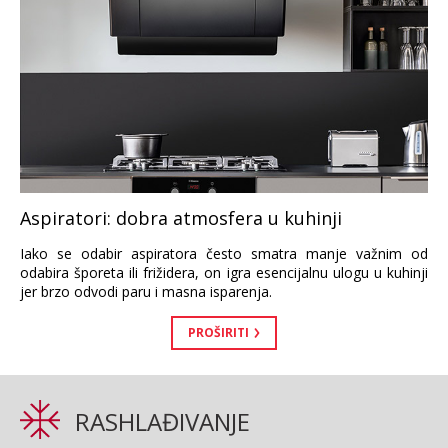
Aspiratori: dobra atmosfera u kuhinji
Iako se odabir aspiratora često smatra manje važnim od
odabira šporeta ili frižidera, on igra esencijalnu ulogu u kuhinji
jer brzo odvodi paru i masna isparenja.
PROŠIRITI
RASHLAĐIVANJE