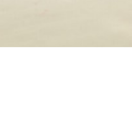
APARATI ZA KAFU
FRITEZA NA VRUĆ VAZDUH
KUVALA ZA VODU
BLENDERI
MIKSERI
ROŠTILJI